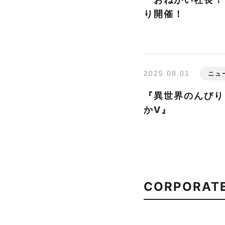
り開催！
2025.08.01
ニュ
『異世界のんびり
かⅤ』
CORPORAT