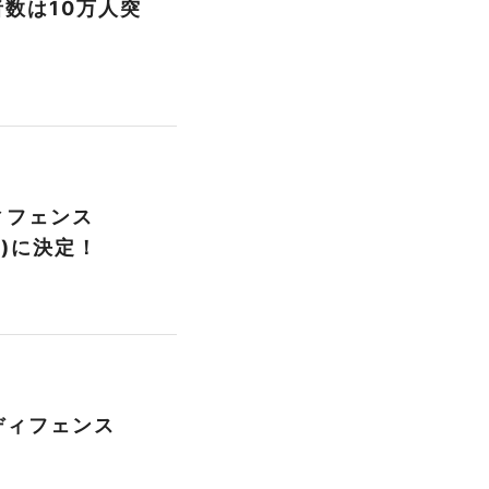
者数は10万人突
ィフェンス
木)に決定！
ディフェンス