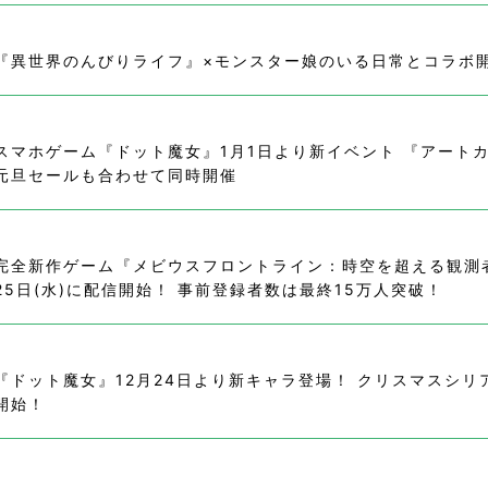
『異世界のんびりライフ』×モンスター娘のいる日常とコラボ
スマホゲーム『ドット魔女』1月1日より新イベント 『アート
元旦セールも合わせて同時開催
完全新作ゲーム『メビウスフロントライン：時空を超える観測者
25日(水)に配信開始！ 事前登録者数は最終15万人突破！
『ドット魔女』12月24日より新キャラ登場！ クリスマスシリ
開始！