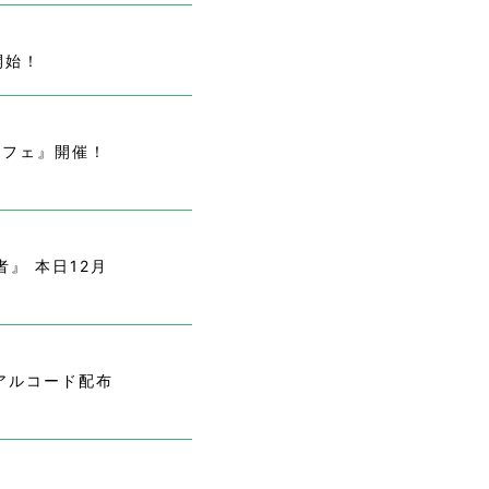
開始！
カフェ』開催！
』 本日12月
アルコード配布