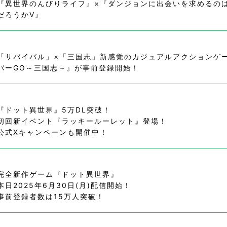
『異世界のんびりライフ』×『ダンジョンに出会いを求めるの
だろうかⅤ』
「サバイバル」×「三国志」新感覚のカジュアルアクションゲー
バーGO～三国志～』が事前登録開始！
『ドット異世界』5万DL突破！
初回新イベント『ラッキールーレット』登場！
公式Xキャンペーンも開催中！
完全新作ゲーム『ドット異世界』
本日2025年6月30日(月)配信開始！
事前登録者数は15万人突破！