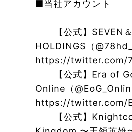
■当社アカウント
　　【公式】SEVEN＆E
HOLDINGS（@78hd_
https://twitter.com/
　　【公式】Era of Go
Online（@EoG_Onlin
https://twitter.com/
　　【公式】Knightcor
Kingdom 〜王領英雄