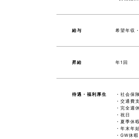
給与
希望年収
昇給
年1回
待遇・
福利厚生
・社会保
・交通費
・完全週
・祝日
・夏季休
・年末年
・GW休暇