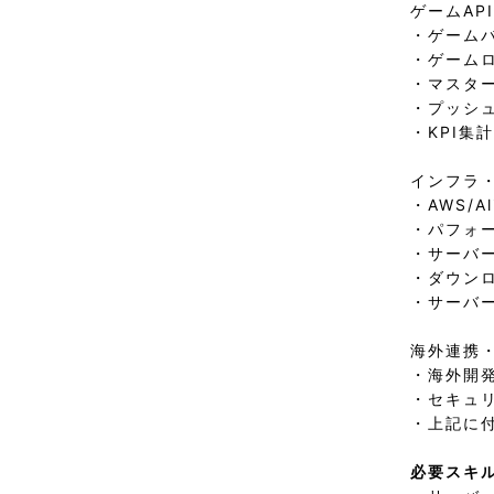
ゲームAP
・ゲームバ
・ゲーム
・マスタ
・プッシ
・KPI集
インフラ
・AWS/
・パフォ
・サーバ
・ダウン
・サーバ
海外連携
・海外開
・セキュ
・上記に付
必要スキ