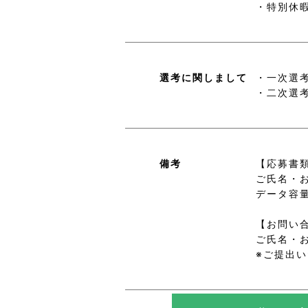
・特別休
選考に関しまして
・一次選
・二次選
備考
【応募書
ご氏名・
データ容
【お問い
ご氏名・
※ご提出