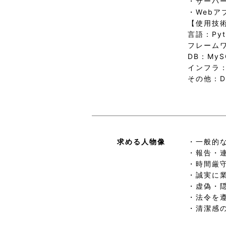
・サーバ
・Webア
【使用技
言語：Pyt
フレームワー
DB：My
インフラ：A
その他：Do
求める人物像
・一般的
・報告・
・時間厳
・誠実に
・虚偽・
・法令を
・清潔感