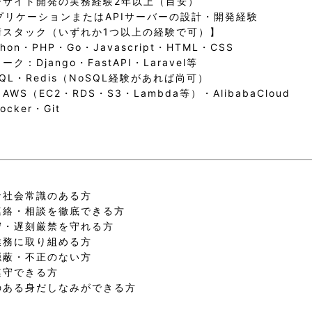
ーサイド開発の実務経験2年以上（目安）
プリケーションまたはAPIサーバーの設計・開発経験
術スタック（いずれか1つ以上の経験で可）】
hon・PHP・Go・Javascript・HTML・CSS
ク：Django・FastAPI・Laravel等
SQL・Redis（NoSQL経験があれば尚可）
WS（EC2・RDS・S3・Lambda等）・AlibabaCloud
cker・Git
な社会常識のある方
連絡・相談を徹底できる方
守・遅刻厳禁を守れる方
業務に取り組める方
隠蔽・不正のない方
遵守できる方
のある身だしなみができる方