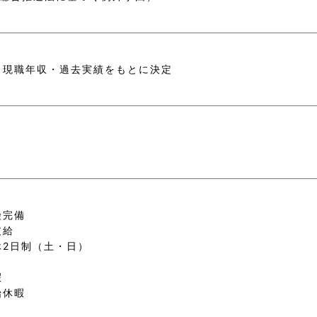
・現職年収・過去実績をもとに決定
険完備
支給
休2日制（土・日）
暇
始休暇