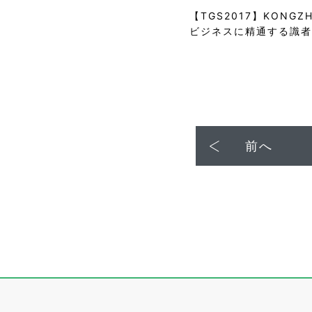
【TGS2017】KON
ビジネスに精通する識者
前へ