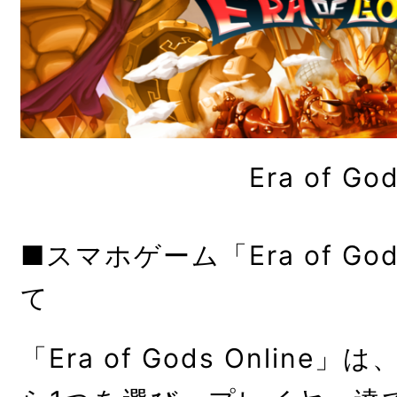
Era of Go
■スマホゲーム「Era of God
て
「Era of Gods Onlin